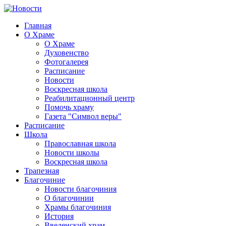
Главная
О Храме
О Храме
Духовенство
Фотогалерея
Расписание
Новости
Воскресная школа
Реабилитационный центр
Помочь храму
Газета "Символ веры"
Расписание
Школа
Православная школа
Новости школы
Воскресная школа
Трапезная
Благочиние
Новости благочиния
О благочинии
Храмы благочиния
История
Введенский храм