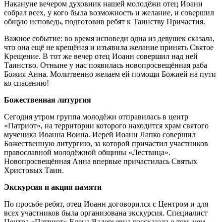
Накануне вечером духовник нашей молодёжи отец Иоанн
собрал всех, у кого была возможность и желание, и совершил
общую исповедь, подготовив ребят к Таинству Причастия.
Важное событие: во время исповеди одна из девушек сказала,
что она ещё не крещёная и изъявила желание принять Святое
Крещение. В тот же вечер отец Иоанн совершил над ней
Таинство. Отныне у нас появилась новопросвещённая раба
Божия Анна. Молитвенно желаем ей помощи Божией на пути
ко спасению!
Божественная литургия
Сегодня утром группа молодёжи отправилась в центр
«Патриот», на территории которого находится храм святого
мученика Иоанна Воина. Иерей Иоанн Лапко совершил
Божественную литургию, за которой причастил участников
православной молодёжной общины «Лествица».
Новопросвещённая Анна впервые причастилась Святых
Христовых Таин.
Экскурсия и акция памяти
По просьбе ребят, отец Иоанн договорился с Центром и для
всех участников была организована экскурсия. Специалист
Центра «Патриот» Елена Валерьевна рассказала о том, чем