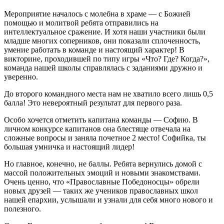
Мероприятие началось с молебна в храме — с Божией
помощью и молитвой ребята отправились на
интеллектуальное сражение. И хотя наши участники были
младше многих соперников, они показали сплоченность,
умение работать в команде и настоящий характер! В
викторине, проходившей по типу игры «Что? Где? Когда?»,
команда нашей школы справлялась с заданиями дружно и
уверенно.
До второго командного места нам не хватило всего лишь 0,5
балла! Это невероятный результат для первого раза.
Особо хочется отметить капитана команды — Софию. В
личном конкурсе капитанов она блестяще отвечала на
сложные вопросы и заняла почетное 2 место! Софийка, ты
большая умничка и настоящий лидер!
Но главное, конечно, не баллы. Ребята вернулись домой с
массой положительных эмоций и новыми знакомствами.
Очень ценно, что «Православные Победоносцы» обрели
новых друзей — таких же учеников православных школ
нашей епархии, услышали и узнали для себя много нового и
полезного.