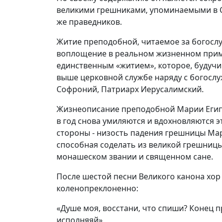
великими грешниками, упоминаемыми в С
же праведников.
Житие преподобной, читаемое за богослу
воплощение в реальном жизненном приме
единственным «житием», которое, будучи
выше церковной службе наряду с богослу
Софроний, Патриарх Иерусалимский.
Жизнеописание преподобной Марии Египет
в год снова умиляются и вдохновляются 
стороны - низость падения грешницы Мар
способная соделать из великой грешниц
монашеском звании и священном сане.
После шестой песни Великого канона хор 
коленопреклоненно:
«Душе моя, восстани, что спиши? Конец п
исполняяй».