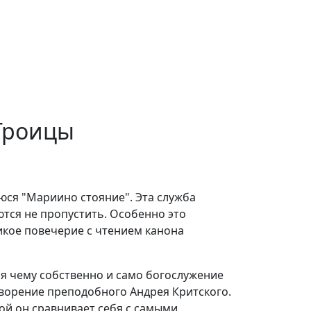
Троицы
юся "Мариино стояние". Эта служба
ются не пропустить. Особенно это
икое повечерие с чтением канона
ря чему собственно и само богослужение
ворение преподобного Андрея Критского.
рой он сравнивает себя с самыми