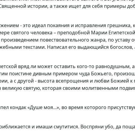
вященной истории, а также ищет для себя примеры доб
жением - это идеал покаяния и исправления грешника, 
ре святого человека – преподобной Марии Египетской.
 произведением повествовательного жанра, по уставу 
жебными текстами. Написал его выдающийся богослов, 
ской вряд ли может оставить кого-то равнодушным, а т
этим поистине дивным примером чуда Божьего, произош
ии, а с другой - высота всепрощения и любви Божией к
ы великую святую, которая своими молитвенными подви
пел кондак «Душе моя...», во время которого присутст
риближается и имаши смутитися. Воспряни убо, да пощади