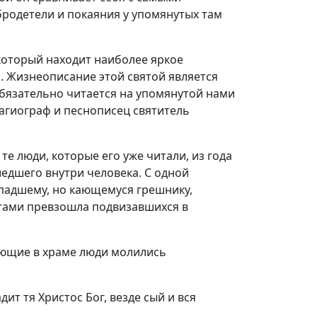
родетели и покаяния у упомянутых там
который находит наиболее яркое
 Жизнеописание этой святой является
обязательно читается на упомянутой нами
агиограф и песнописец святитель
е люди, которые его уже читали, из года
едшего внутри человека. С одной
 падшему, но кающемуся грешнику,
гами превзошла подвизавшихся в
вующие в храме люди молились
т тя Христос Бог, везде сый и вся