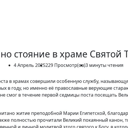
но стояние в храме Святой 
4 Апрель 2025
229 Просмотр(ов)
3 минуты чтения
 поста в храмах совершили особенную службу, называющу
ных в году, но именно её православные верующие стара
о не смог в течение первой седмицы поста посещать Вел
рочитано житие преподобной Марии Египетской, благода
акже полностью прочитали Великий покаянный канон, т
енной и личной молитвой этого святого к Богу, в кото