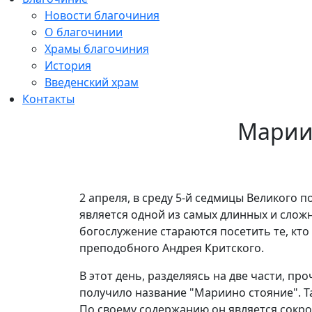
Новости благочиния
О благочинии
Храмы благочиния
История
Введенский храм
Контакты
Марии
2 апреля, в среду 5-й седмицы Великого
является одной из самых длинных и слож
богослужение стараются посетить те, кт
преподобного Андрея Критского.
В этот день, разделяясь на две части, п
получило название "Мариино стояние". Т
По своему содержанию он является сокров