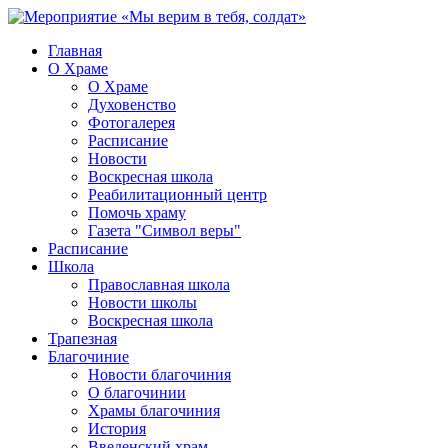
Главная
О Храме
О Храме
Духовенство
Фотогалерея
Расписание
Новости
Воскресная школа
Реабилитационный центр
Помочь храму
Газета "Символ веры"
Расписание
Школа
Православная школа
Новости школы
Воскресная школа
Трапезная
Благочиние
Новости благочиния
О благочинии
Храмы благочиния
История
Введенский храм