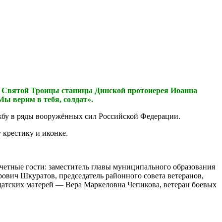
ама Святой Троицы станицы Динской протоиерея Иоанна
ы верим в тебя, солдат».
бу в ряды вооружённых сил Российской Федерации.
 крестику и иконке.
очетные гости: заместитель главы муниципального образования
ович Шкуратов, председатель районного совета ветеранов,
датских матерей — Вера Маркеловна Чепикова, ветеран боевых