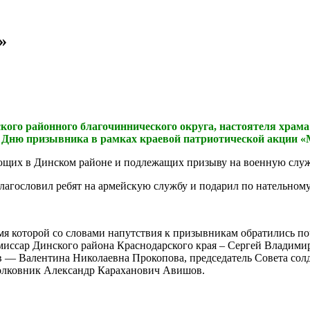
»
инского районного благочиннического округа, настоятеля хр
е Дню призывника в рамках краевой патриотической акции «М
ющих в Динском районе и подлежащих призыву на военную служ
благословил ребят на армейскую службу и подарил по нательному
ремя которой со словами напутствия к призывникам обратились п
иссар Динского района Краснодарского края – Сергей Владимир
в — Валентина Николаевна Прокопова, председатель Совета сол
полковник Александр Караханович Авишов.