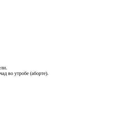
ли.
д во утробе (аборте).