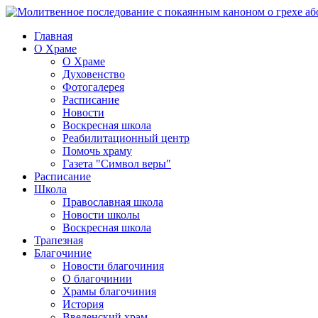
Главная
О Храме
О Храме
Духовенство
Фотогалерея
Расписание
Новости
Воскресная школа
Реабилитационный центр
Помочь храму
Газета "Символ веры"
Расписание
Школа
Православная школа
Новости школы
Воскресная школа
Трапезная
Благочиние
Новости благочиния
О благочинии
Храмы благочиния
История
Введенский храм