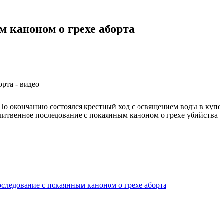
 каноном о грехе аборта
о окончанию состоялся крестный ход с освящением воды в купе
твенное последование с покаянным каноном о грехе убийства ча