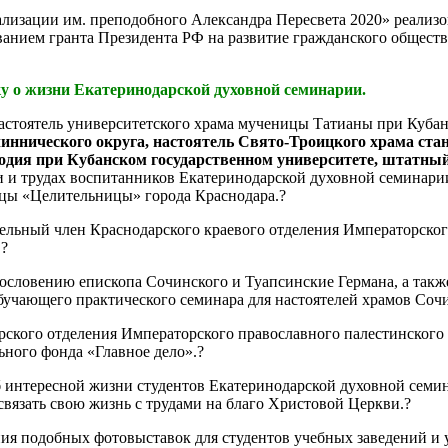
иализации им. преподобного Александра Пересвета 2020» реали
ванием гранта Президента РФ на развитие гражданского обществ
у о жизни Екатеринодарской духовной семинарии.
 настоятель университетского храма мученицы Татианы при Куба
чиннического округа, настоятель Свято-Троицкого храма ст
одия при Кубанском государственном университете, штатны
 и трудах воспитанников Екатеринодарской духовной семинарии 
ицы «Целительницы» города Краснодара.?
ительный член Краснодарского краевого отделения Императорско
.?
ословению епископа Сочинского и Туапсинские Германа, а такж
х обучающего практического семинара для настоятелей храмов С
рского отделения Императорского православного палестинского 
ьного фонда «Главное дело».?
об интересной жизни студентов Екатеринодарской духовной сем
вязать свою жизнь с трудами на благо Христовой Церкви.?
ния подобных фотовыставок для студентов учебных заведений и