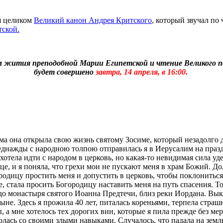
я целиком
Великий канон Андрея Критского
, который звучал по
ской.
 жития преподобной Марии Египетской и чтение Великого по
будет совершено
завтра, 14 апреля, в 16:00.
 она открыла свою жизнь святому Зосиме, который незадолго до 
Однажды с народною толпою отправилась я в Иерусалим на празд
отела идти с народом в церковь, но какая-то невидимая сила уде
це, и я поняла, что грехи мои не пускают меня в храм Божий. Долг
родицу простить меня и допустить в церковь, чтобы поклонитьс
, стала просить Богородицу наставить меня на путь спасения. Т
 до монастыря святого Иоанна Предтечи, близ реки Иордана. Вык
ыне. Здесь я прожила 40 лет, питалась кореньями, терпела стра
, а мне хотелось тех дорогих вин, которые я пила прежде без ме
лась со своими злыми навыками. Случалось, что падала на землю