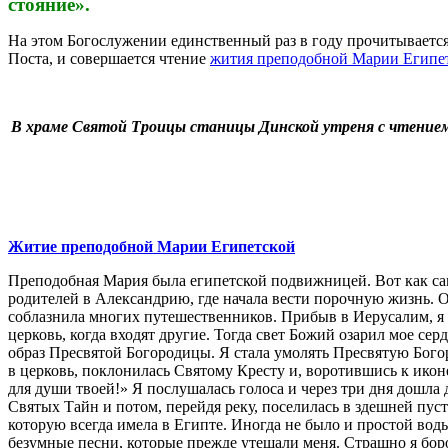
стояние».
На этом Богослужении единственный раз в году прочитываетс
Поста, и совершается чтение
жития преподобной Марии Египет
В храме Святой Троицы станицы Динской утреня с чтением
Житие преподобной Марии Египетской
Преподобная Мария была египетской подвижницей. Вот как сама
родителей в Александрию, где начала вести порочную жизнь. 
соблазнила многих путешественников. Прибыв в Иерусалим, я х
церковь, когда входят другие. Тогда свет Божий озарил мое серд
образ Пресвятой Богородицы. Я стала умолять Пресвятую Бого
в церковь, поклонилась Святому Кресту и, воротившись к иконе
для души твоей!» Я послушалась голоса и через три дня дошла
Святых Тайн и потом, перейдя реку, поселилась в здешней пуст
которую всегда имела в Египте. Иногда не было и простой воды
безумные песни, которые прежде утешали меня. Страшно я боро