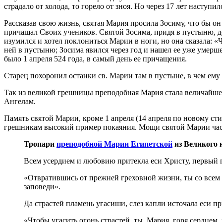
страдало от холода, то горело от зноя. Но через 17 лет наступил
Рассказав свою жизнь, святая Мария просила Зосиму, что бы он
причащал Своих учеников. Святой Зосима, придя в пустыню, до
изумился и хотел поклониться Марии в ноги, но она сказала: 
ней в пустыню; Зосима явился через год и нашел ее уже умерш
было 1 апреля 524 года, в самый день ее причащения.
Старец похоронил останки св. Марии там в пустыне, в чем ему
Так из великой грешницы преподобная Мария стала величайшей
Ангелам.
Память святой Марии, кроме 1 апреля (14 апреля по новому сти
грешникам высокий пример покаяния. Мощи святой Марии част
Тропари
преподобной Марии Египетской
из Великого 
Всем усердием и любовию притекла еси Христу, первый 
«Отвратившись от прежней греховной жизни, ты со всем 
заповеди».
Да страстей пламень угасиши, слез капли источала еси п
«Чтобы угасить огонь страстей, ты, Мария, горя сердцем,