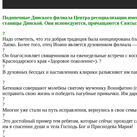
Подопечные Динского филиала Центра ресоциализации имен
станицы Динской. Они исповедуются, причащаются Святых 
?
Надо отметить, что эта добрая традиция была инициирована б
Лапко. Более того, отец Иоанн является духовником филиала —
?
Он благословляет священников на еженедельные встречи с во
Краснодарского края «Здоровое поколение»). ?
?
В духовных беседах и наставлениях клирики разъясняют им паг
?
Батюшки совершают молебны святому мученику Вонифатию (по
исправить свою жизнь и победить пагубные привычки. Им даря
?
?
Многие уже стали на путь исправления, вернулись в свои семь
?
Это достойный пример тем ребятам, которые сейчас проходят 
им в спасении души и тела Господь Бог и Приснодева Мария!
?