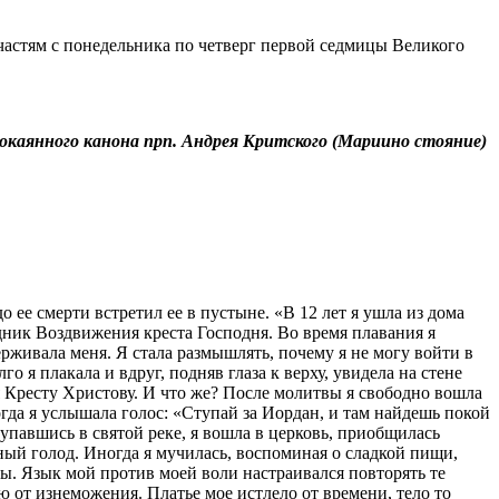
 частям с понедельника по четверг первой седмицы Великого
каянного канона прп. Андрея Критского (Мариино стояние)
ее смерти встретил ее в пустыне. «В 12 лет я ушла из дома
ник Воздвижения креста Господня. Во время плавания я
рживала меня. Я стала размышлять, почему я не могу войти в
о я плакала и вдруг, подняв глаза к верху, увидела на стене
я Кресту Христову. И что же? После молитвы я свободно вошла
огда я услышала голос: «Ступай за Иордан, и там найдешь покой
упавшись в святой реке, я вошла в церковь, приобщилась
шный голод. Иногда я мучилась, воспоминая о сладкой пищи,
ры. Язык мой против моей воли настраивался повторять те
 от изнеможения. Платье мое истлело от времени, тело то