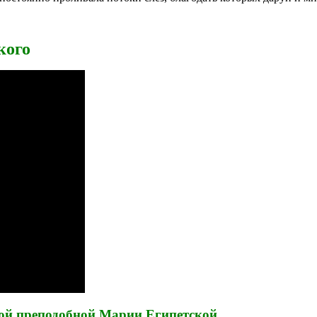
кого
ой преподобной Марии Египетской.