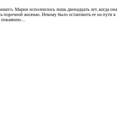
рошего. Марии исполнилось лишь двенадцать лет, когда она
сь порочной жизнью. Некому было остановить ее на пути к
е к покаянию…