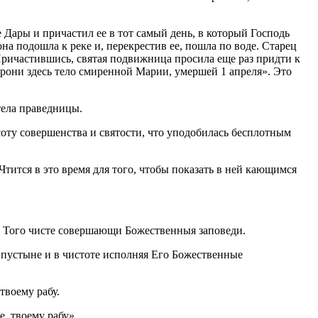
е Дары и причастил ее в тот самый день, в который Господь
а подошла к реке и, перекрестив ее, пошла по воде. Старец
 Причастившись, святая подвижница просила еще раз придти к
орони здесь тело смиренной Марии, умершей 1 апреля». Это
тела праведницы.
оту совершенства и святости, что уподобилась бесплотным
Чтится в это время для того, чтобы показать в ней кающимся
и Того чисте совершающи Божественныя заповеди.
 пустыне и в чистоте исполняя Его Божественные
твоему рабу.
е, твоему рабу».