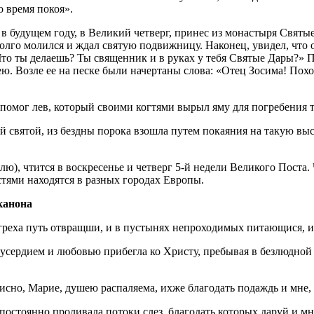
о время покоя».
 в будущем году, в Великий четверг, принес из монастыря Святы
лго молился и ждал святую подвижницу. Наконец, увидел, что он
«Что ты делаешь? Ты священник и в руках у тебя Святые Дары?»
ею. Возле ее на песке были начертаны слова: «Отец Зосима! Пох
 помог лев, который своими когтями вырыл яму для погребения 
 святой, из бездны порока взошла путем покаяния на такую выс
лю), чтится в воскресенье и четверг 5-й недели Великого Поста. 
ями находятся в разных городах Европы.
канона
греха путь отвращши, и в пустынях непроходимых питающися, 
усердием и любовью прибегла ко Христу, пребывая в безлюдной
рисно, Марие, душею распаляема, ихже благодать подаждь и мне, 
 постоянно проливала потоки слез, благодать которых даруй и мн