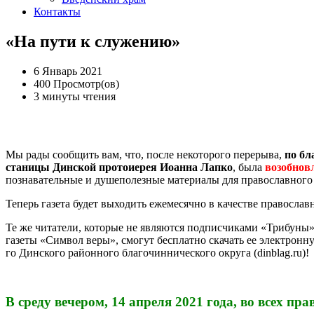
Контакты
«На пути к служению»
6 Январь 2021
400 Просмотр(ов)
3 минуты чтения
Мы рады сообщить вам, что, после некоторого перерыва,
по
бл
станицы Динской протоиерея Иоанна Лапко
, была
возобнов
познавательные и душеполезные материалы для православного 
Теперь газета будет выходить ежемесячно в качестве правосла
Те же читатели, которые не являются подписчиками «Трибуны
газеты «Символ веры», смогут бесплатно скачать ее электрон
го Динского районного благочиннического округа (dinblag.ru)!
В среду вечером, 14 апреля 2021 года, во всех 