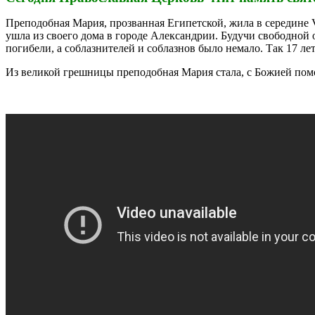
Преподобная Мария, прозванная Египетской, жила в середине V
ушла из своего дома в городе Александрии. Будучи свободной 
погибели, а соблазнителей и соблазнов было немало. Так 17 л
Из великой грешницы преподобная Мария стала, с Божией пом