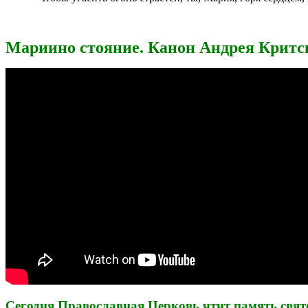
Мариино стояние. Канон Андрея Критс
Сегодня Православная Церковь чтит память свят