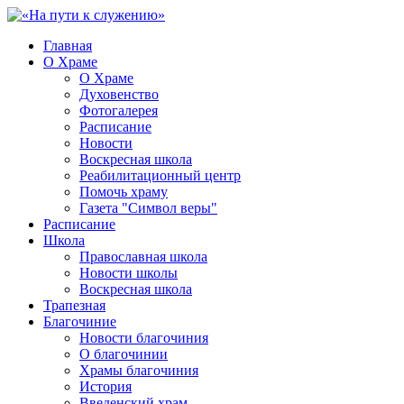
Главная
О Храме
О Храме
Духовенство
Фотогалерея
Расписание
Новости
Воскресная школа
Реабилитационный центр
Помочь храму
Газета "Символ веры"
Расписание
Школа
Православная школа
Новости школы
Воскресная школа
Трапезная
Благочиние
Новости благочиния
О благочинии
Храмы благочиния
История
Введенский храм