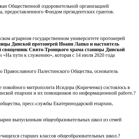
зован Общественной оздоровительной организацией
а, предоставленного Фондом президентских грантов.
нском аграрном государственном университете протоиерей
аницы Динской протоиерей Иоанн Лапко и настоятель
й священник Свято-Троицкого храма станицы Динской
«На пути к служению», которая с 14 июля 2020 года
го Православного Палестинского Общества, основатель
е покойного митрополита Исидора (Кириченко) состоялось в
очинской епархии и их помощников по информационной работе.?
общества, пресс-службы Екатеринодарской епархии,
инарии выпускникам общеобразовательных школ из семей
 учащихся старших классов общеобразовательных школ.?