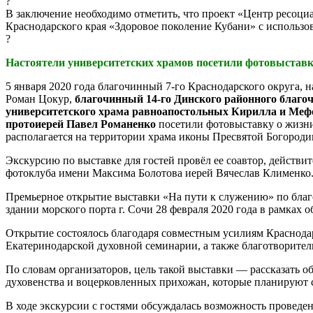
?
В заключение необходимо отметить, что проект «Центр ресоц
Краснодарского края «Здоровое поколение Кубани» с использо
?
Настоятели университетских храмов посетили фотовыставк
5 января 2020 года благочинный 7-го Краснодарского округа,
Роман Цокур,
благочинный 14-го Динского районного благо
университетского храма равноапостольных Кирилла и Меф
протоиерей Павел Романенко
посетили фотовыставку о жизни
располагается на территории храма иконы Пресвятой Богород
Экскурсию по выставке для гостей провёл ее соавтор, действ
фотоклуба имени Максима Болотова иерей Вячеслав Клименко
Премьерное открытие выставки «На пути к служению» по благ
здании морского порта г. Сочи 28 февраля 2020 года в рамка
Открытие состоялось благодаря совместным усилиям Краснода
Екатеринодарской духовной семинарии, а также благотворител
По словам организаторов, цель такой выставки — рассказать 
духовенства и воцерковленных прихожан, которые планируют с
В ходе экскурсии с гостями обсуждалась возможность проведе