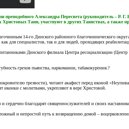
и преподобного Александра Пересвета (руководитель – Р. Г
Христовых Таин, участвуют в других Таинствах, а также пр
лагочинным 14-го Динского районного благочиннического округ
 как для специалистов, так и для людей, проходящих реабилитац
спитанниками Динского филиала Центра ресоциализации (Центр 
убность грехов пьянства, наркомании, табакокурения.?
кровителю трезвости), читают акафист перед иконой «Неупива
т иконки с молитвами, укрепляют в вере Христовой.
и и сердечно благодарят священнослужителей и своих наставник
сложный и непростой путь к возвращению домой – воцерковленн