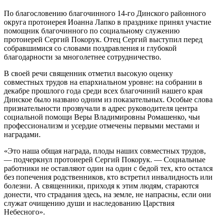
По благословению благочинного 14-го Динского районного
округа протоиерея Иоанна Лапко в празднике принял участие
помощник благочинного по социальному служению
протоиерей Сергий Покорук. Отец Сергий выступил перед
собравшимися со словами поздравления и глубокой
благодарности за многолетнее сотрудничество.
В своей речи священник отметил высокую оценку
совместных трудов на епархиальном уровне: на собрании в
декабре прошлого года среди всех благочиний нашего края
Динское было названо одним из показательных. Особые слова
признательности прозвучали в адрес руководителя центра
социальной помощи Веры Владимировны Ромашенко, чьи
профессионализм и усердие отмечены первыми местами и
наградами.
«Это наша общая награда, плоды наших совместных трудов,
— подчеркнул протоиерей Сергий Покорук. — Социальные
работники не оставляют один на один с бедой тех, кто остался
без попечения родственников, кто встретил инвалидность или
болезни. А священники, приходя к этим людям, стараются
донести, что страдания здесь, на земле, не напрасны, если они
служат очищению души и наследованию Царствия
Небесного».