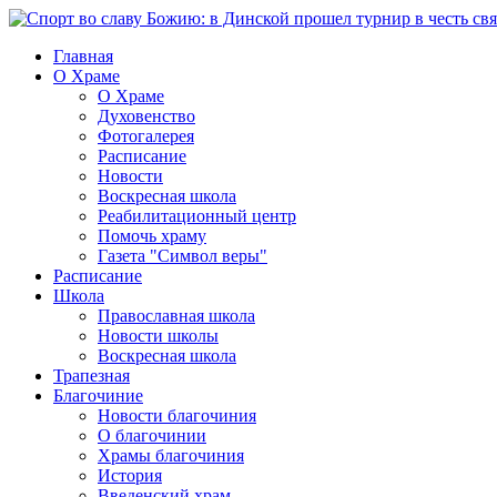
Главная
О Храме
О Храме
Духовенство
Фотогалерея
Расписание
Новости
Воскресная школа
Реабилитационный центр
Помочь храму
Газета "Символ веры"
Расписание
Школа
Православная школа
Новости школы
Воскресная школа
Трапезная
Благочиние
Новости благочиния
О благочинии
Храмы благочиния
История
Введенский храм