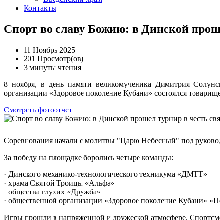
Контакты
Спорт во славу Божию: в Динской прош
11 Ноябрь 2025
201 Просмотр(ов)
3 минуты чтения
8 ноября, в день памяти великомученика Димитрия Солунс
организации «Здоровое поколение Кубани» состоялся товарище
Смотреть фотоотчет
Соревнования начали с молитвы "Царю Небесный" под руково
За победу на площадке боролись четыре команды:
· Динского механико-технологического техникума «ДМТТ»
· храма Святой Троицы «Альфа»
· общества глухих «Дружба»
· общественной организации «Здоровое поколение Кубани» «П
Игры прошли в напряженной и дружеской атмосфере. Спортсмен