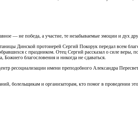
лавное — не победа, а участие, те незабываемые эмоции и дух д
аницы Динской протоиерей Сергий Покорук передал всем благо
обравшихся с праздником. Отец Сергий рассказал о силе веры, 
, Божиего благословения и никогда не сдаваться.
 центр ресоциализации имени преподобного Александра Пересвет
ий, болельщикам и организаторам, кто помог в проведении этог