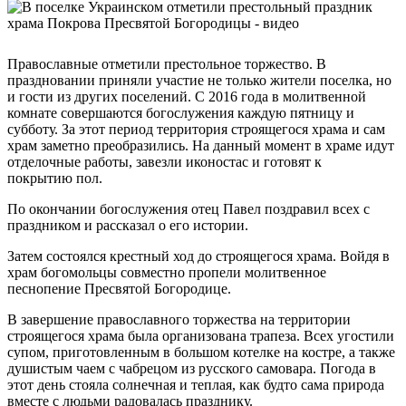
Православные отметили престольное торжество. В
праздновании приняли участие не только жители поселка, но
и гости из других поселений. С 2016 года в молитвенной
комнате совершаются богослужения каждую пятницу и
субботу. За этот период территория строящегося храма и сам
храм заметно преобразились. На данный момент в храме идут
отделочные работы, завезли иконостас и готовят к
покрытию пол.
По окончании богослужения отец Павел поздравил всех с
праздником и рассказал о его истории.
Затем состоялся крестный ход до строящегося храма. Войдя в
храм богомольцы совместно пропели молитвенное
песнопение Пресвятой Богородице.
В завершение православного торжества на территории
строящегося храма была организована трапеза. Всех угостили
супом, приготовленным в большом котелке на костре, а также
душистым чаем с чабрецом из русского самовара. Погода в
этот день стояла солнечная и теплая, как будто сама природа
вместе с людьми радовалась празднику.