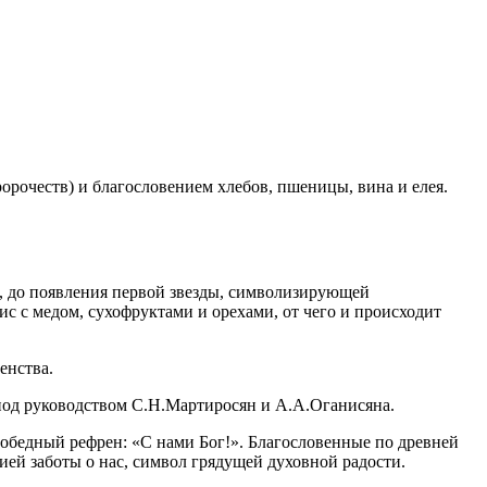
орочеств) и благословением хлебов, пшеницы, вина и елея.
а, до появления первой звезды, символизирующей
с с медом, сухофруктами и орехами, от чего и происходит
енства.
под руководством С.Н.Мартиросян и А.А.Оганисяна.
обедный рефрен: «С нами Бог!». Благословенные по древней
ией заботы о нас, символ грядущей духовной радости.