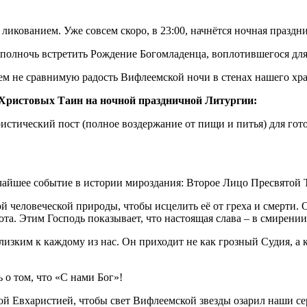
икованием. Уже совсем скоро, в 23:00, начнётся ночная праздн
в полночь встретить Рождение Богомладенца, воплотившегося для
 чем не сравнимую радость Вифлеемской ночи в стенах нашего хр
ристовых Таин на ночной праздничной Литургии:
ристический пост (полное воздержание от пищи и питья) для гот
чайшее событие в истории мироздания: Второе Лицо Пресвятой
 человеческой природы, чтобы исцелить её от греха и смерти. Он
та. Этим Господь показывает, что настоящая слава – в смирении,
 близким к каждому из нас. Он приходит не как грозный Судия,
 о том, что «С нами Бог»!
той Евхаристией, чтобы свет Вифлеемской звезды озарил наши с