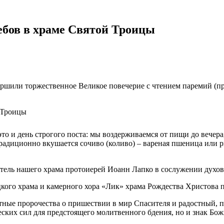
лебов в храме Святой Троицы
ершили торжественное Великое повечерие с чтением паремий (пр
то и день строгого поста: мы воздерживаемся от пищи до вечер
радиционно вкушается сочиво (коливо) – вареная пшеница или ри
тель нашего храма протоиерей Иоанн Лапко в сослужении духов
кого храма и камерного хора «Лик» храма Рождества Христова 
ные пророчества о пришествии в мир Спасителя и радостный, п
еских сил для предстоящего молитвенного бдения, но и знак Бож