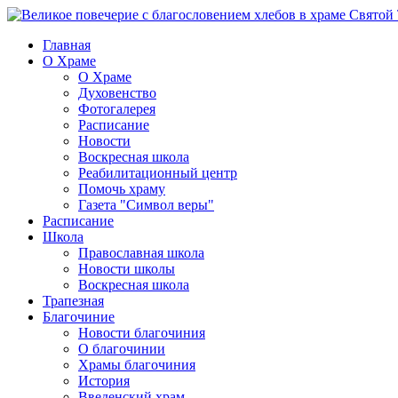
Главная
О Храме
О Храме
Духовенство
Фотогалерея
Расписание
Новости
Воскресная школа
Реабилитационный центр
Помочь храму
Газета "Символ веры"
Расписание
Школа
Православная школа
Новости школы
Воскресная школа
Трапезная
Благочиние
Новости благочиния
О благочинии
Храмы благочиния
История
Введенский храм