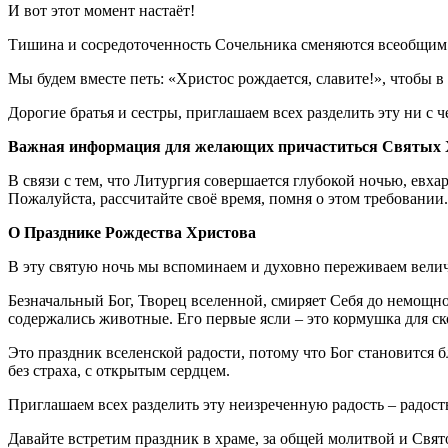
И вот этот момент настаёт!
Тишина и сосредоточенность Сочельника сменяются всеобщим л
Мы будем вместе петь: «Христос рождается, славите!», чтобы 
Дорогие братья и сестры, приглашаем всех разделить эту ни с
Важная информация для желающих причаститься Святых Х
В связи с тем, что Литургия совершается глубокой ночью, евха
Пожалуйста, рассчитайте своё время, помня о этом требовании.
О Празднике Рождества Христова
В эту святую ночь мы вспоминаем и духовно переживаем вели
Безначальный Бог, Творец вселенной, смиряет Себя до немощной
содержались животные. Его первые ясли – это кормушка для ско
Это праздник вселенской радости, потому что Бог становится
без страха, с открытым сердцем.
Приглашаем всех разделить эту неизреченную радость – радость
Давайте встретим праздник в храме, за общей молитвой и Свя