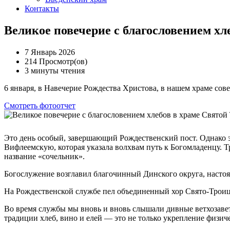
Контакты
Великое повечерие с благословением х
7 Январь 2026
214 Просмотр(ов)
3 минуты чтения
6 января, в Навечерие Рождества Христова, в нашем храме сов
Смотреть фотоотчет
Это день особый, завершающий Рождественский пост. Однако э
Вифлеемскую, которая указала волхвам путь к Богомладенцу. Т
название «сочельник».
Богослужение возглавил благочинный Динского округа, настоя
На Рождественской службе пел объединенный хор Свято-Троиц
Во время службы мы вновь и вновь слышали дивные ветхозавет
традиции хлеб, вино и елей — это не только укрепление физич